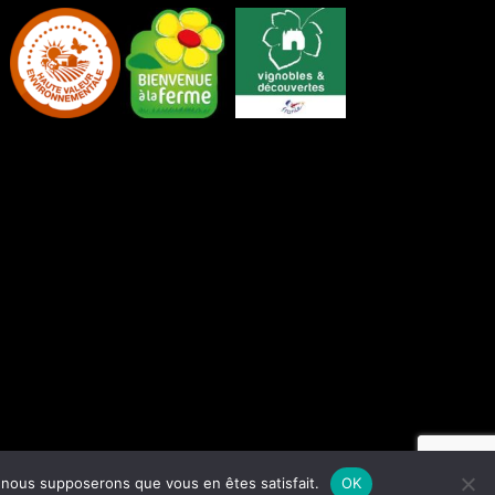
our accueil
Mentions légales
Plan du site
Cookies
e, nous supposerons que vous en êtes satisfait.
OK