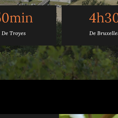
50min
4h3
De Troyes
De Bruxelle