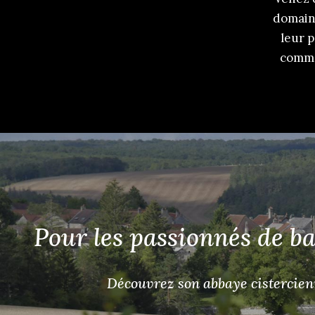
domaine
leur p
commen
Pour les passionnés de b
Découvrez son abbaye cistercienn