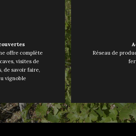
écouvertes
A
ne offre complète
Réseau de product
aves, visites de
fer
 de savoir faire,
du vignoble