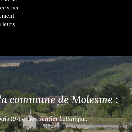
vec vous
chement
e leurs
e la commune de Molesme :
is 1971 et son sentier botanique.