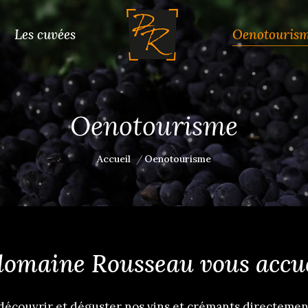
Les cuvées
Oenotouris
Oenotourisme
Vous êtes ici :
Accueil
Oenotourisme
domaine Rousseau vous accue
découvrir et déguster nos vins et crémants directement