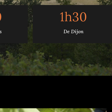
0
1h30
s
De Dijon