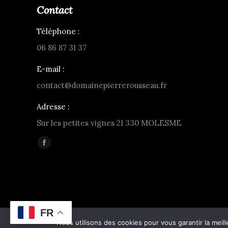
Contact
Téléphone :
06 86 87 31 37
E-mail :
contact@domainepierrerousseau.fr
Adresse :
Sur les petites vignes 21 330 MOLESME
Trouvez nous sur :
Facebook
page
opens
in
new
FR
window
2026 ©
Web Communication
Nous utilisons des cookies pour vous garantir la meill