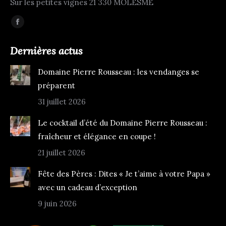
Sur les petites vignes 21 330 MOLESME
Trouvez nous sur :
Facebook
page
Dernières actus
opens
in
Domaine Pierre Rousseau : les vendanges se
new
préparent
window
31 juillet 2026
Le cocktail d’été du Domaine Pierre Rousseau :
fraîcheur et élégance en coupe !
21 juillet 2026
Fête des Pères : Dites « Je t’aime à votre Papa »
avec un cadeau d’exception
9 juin 2026